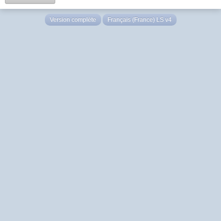
Version complète
Français (France) LS v4