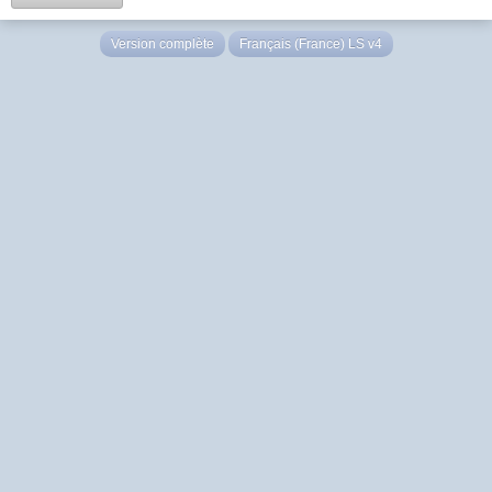
Version complète
Français (France) LS v4