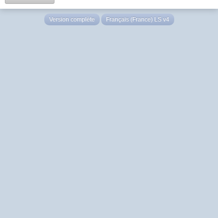
Version complète
Français (France) LS v4