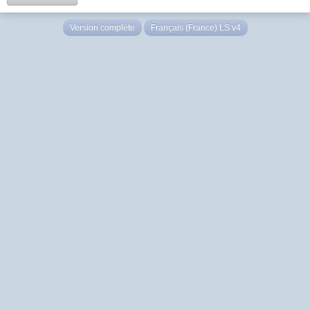
Version complète
Français (France) LS v4