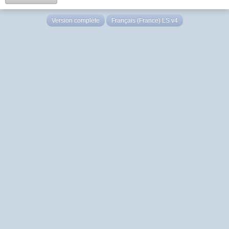
Version complète
Français (France) LS v4