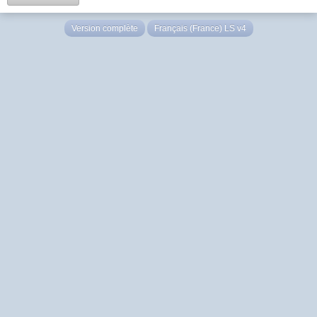
Version complète
Français (France) LS v4