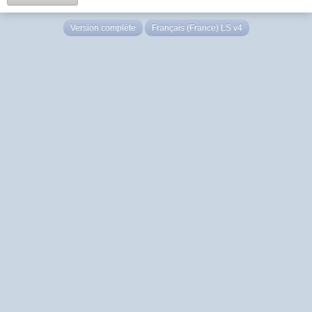
Version complète
Français (France) LS v4