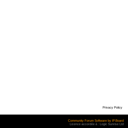
Privacy Policy
Community Forum Software by IP.Board
Licence accordée à : Logic Sunrise Ltd