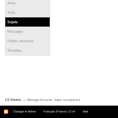
Aime
Amis
Sujets
Messages
Petites annonces
Shoutbox
→
LS forums
Affichage d'un profil : Sujets: kryspinkras1
Changer le thème
Français (France) LS v4
Aide