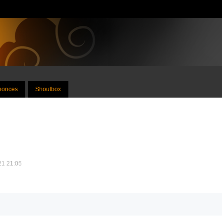
nnonces
Shoutbox
021 21:05