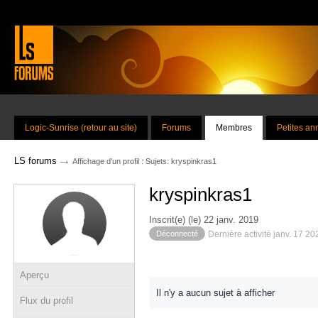
Logic-Sunrise (retour au site)
Forums
Membres
Petites a
→
LS forums
Affichage d'un profil : Sujets: kryspinkras1
kryspinkras1
Inscrit(e) (le) 22 janv. 2019
Déconnecté
Dernière activité janv. 17 2
Aperçu
Il n'y a aucun sujet à afficher
Flux du profil