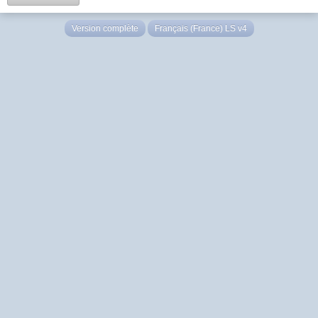
Version complète
Français (France) LS v4