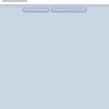
Version complète
Français (France) LS v4