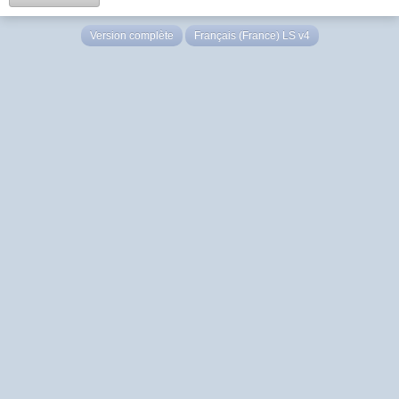
Version complète
Français (France) LS v4