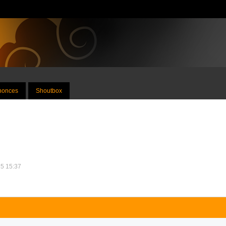
nnonces
Shoutbox
25 15:37