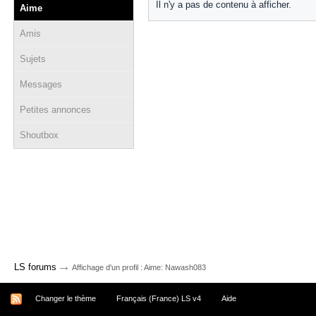
Il n'y a pas de contenu à afficher.
Aime
Amis
Sujets
Messages
Petites annonces
Shoutbox
→
LS forums
Affichage d'un profil : Aime: Nawash083
Changer le thème
Français (France) LS v4
Aide