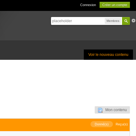
Connexion
Créer un compte
Membres
Voir le nouveau contenu
Mon contenu
Donné(s)
Reçu(s)