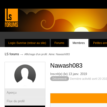
Logic-Sunrise (retour au site)
Forums
Membres
Petites a
→
LS forums
Affichage d'un profil : Aime: Nawash083
Nawash083
Inscrit(e) (le) 13 janv. 2019
Déconnecté
Dernière activité avril 20 20
Aperçu
Flux du profil