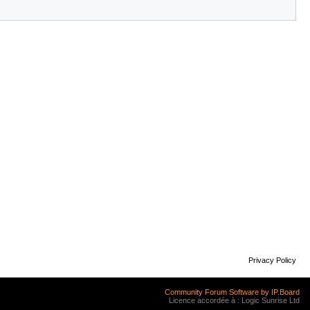
Privacy Policy
Community Forum Software by IP.Board
Licence accordée à : Logic Sunrise Ltd