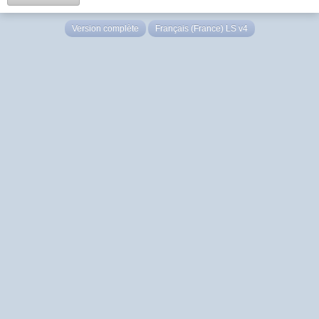
Version complète
Français (France) LS v4