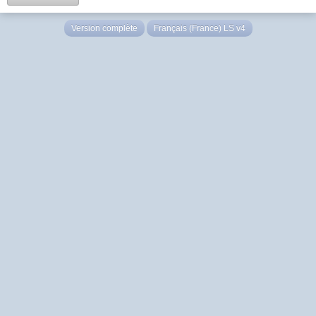
Version complète
Français (France) LS v4