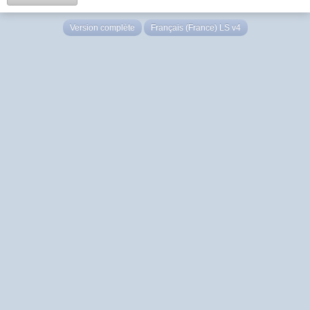
Version complète
Français (France) LS v4