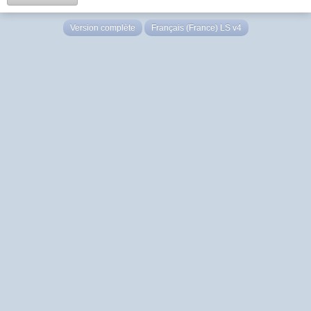
Version complète
Français (France) LS v4