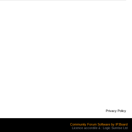
Privacy Policy
Community Forum Software by IP.Board
Licence accordée à : Logic Sunrise Ltd