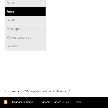
Aime
Amis
Sujets
Messages
Petites annonces
Shoutbox
→
LS forums
Affichage d'un profil : Amis: Ritalodav18
Changer le thème
Français (France) LS v4
Aide