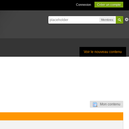
Connexion
Créer un compte
Membres
Voir le nouveau contenu
Mon contenu