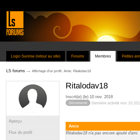
Logic-Sunrise (retour au site)
Forums
Membres
Petites a
→
LS forums
Affichage d'un profil : Amis: Ritalodav18
Ritalodav18
Inscrit(e) (le) 10 nov. 2018
Déconnecté
Dernière activité nov. 10 20
Aperçu
Amis
Flux du profil
Ritalodav18 n'a pas encore ajouté d'ami.