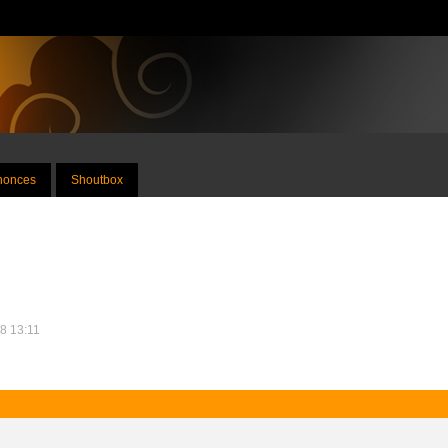
nnonces
Shoutbox
18 13:11