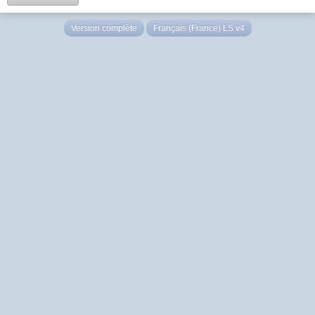
Version complète
Français (France) LS v4