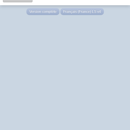
Version complète
Français (France) LS v4