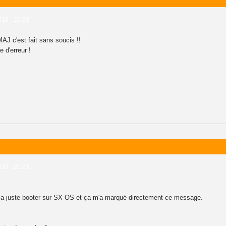
18 - 20:33
MAJ c'est fait sans soucis !!
 d'erreur !
18 - 20:23
, ça a juste booter sur SX OS et ça m'a marqué directement ce message.