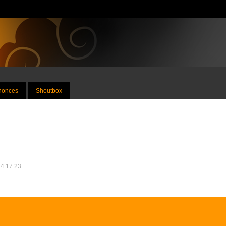
nnonces
Shoutbox
24 17:23