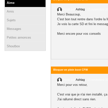
Aime
Posté par
Ashtag
-
15 novembre 20
Amis
Merci Beaucoup,
C'est bon tout rentre dans l'ordre la 
Sujets
Je vois la carte SD et fini le message
Messages
Merci encore pour vos conseils
Petites annonces
Shoutbox
Bloquer en plein boot CFW
Posté par
Ashtag
-
15 novembre 20
Merci pour vos retour,
C'est vrai que je n'ai rien installé
J'ai rallumé direct sans rien.