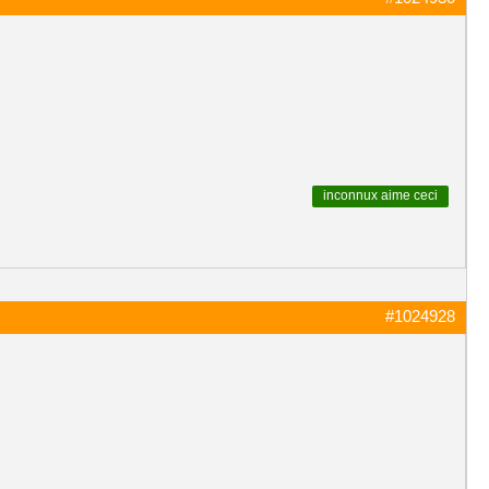
inconnux
aime ceci
#1024928