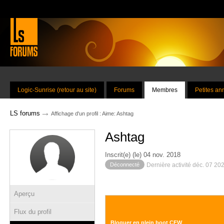
Logic-Sunrise (retour au site)
Forums
Membres
Petites a
→
LS forums
Affichage d'un profil : Aime: Ashtag
Ashtag
Inscrit(e) (le) 04 nov. 2018
Déconnecté
Dernière activité déc. 07 20
Aperçu
Flux du profil
Bloquer en plein boot CFW