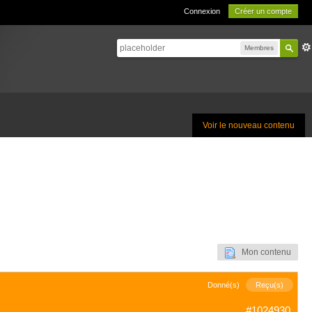
Connexion
Créer un compte
Membres
Voir le nouveau contenu
Mon contenu
Donné(s)
Reçu(s)
#1024930