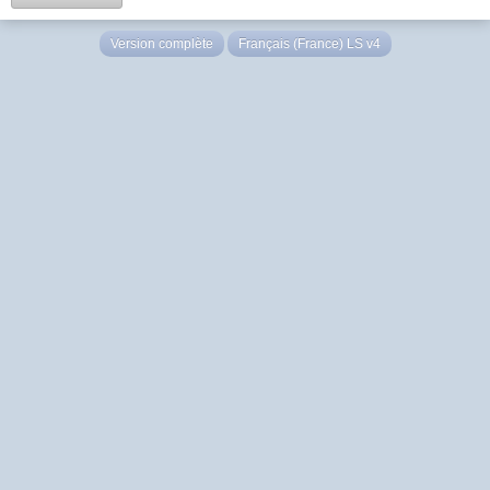
Version complète
Français (France) LS v4