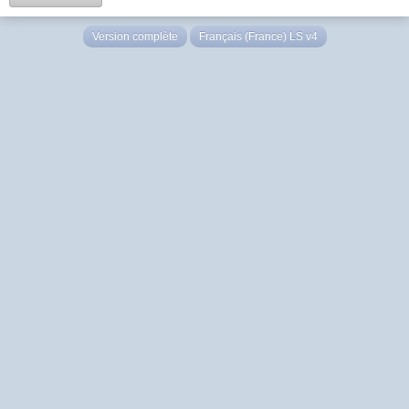
Version complète
Français (France) LS v4