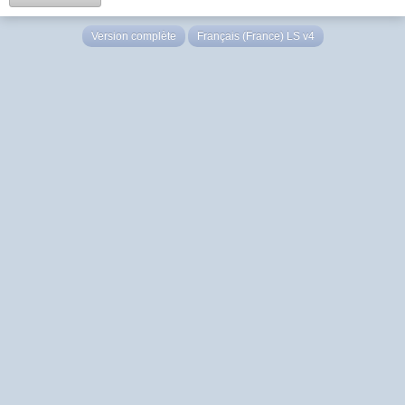
Version complète
Français (France) LS v4