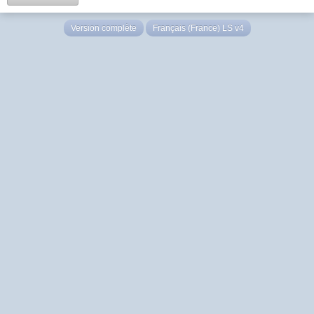
Version complète
Français (France) LS v4