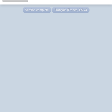
Version complète
Français (France) LS v4