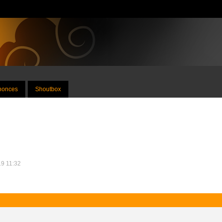
nnonces
Shoutbox
19 11:32