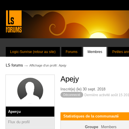
Logic-Sunrise (retour au site)
Forums
Membres
Petites a
→
LS forums
Affichage d'un profil : Apejy
Apejy
Inscrit(e) (le) 30 sept. 2018
Déconnecté
Dernière activité août 15 20
Aperçu
Statistiques de la communauté
Flux du profil
Groupe
Members