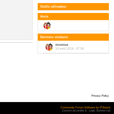
Outils utilisateur
Amis
Derniers visiteurs
inconnux
16 avril 2019 - 07:56
Privacy Policy
Community Forum Software by IP.Board
Licence accordée à : Logic Sunrise Ltd