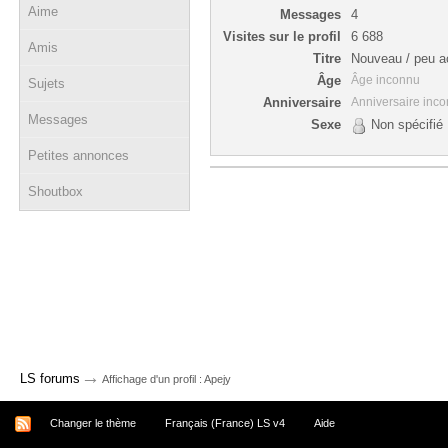
Aime
Messages
4
Visites sur le profil
6 688
Amis
Titre
Nouveau / peu ac
Âge
Âge inconnu
Sujets
Anniversaire
Anniversaire inc
Messages
Sexe
Non spécifié
Petites annonces
Shoutbox
→
LS forums
Affichage d'un profil : Apejy
Changer le thème
Français (France) LS v4
Aide