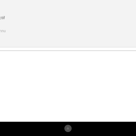
tif
onnu