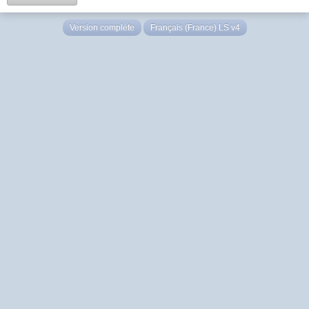
Version complète
Français (France) LS v4