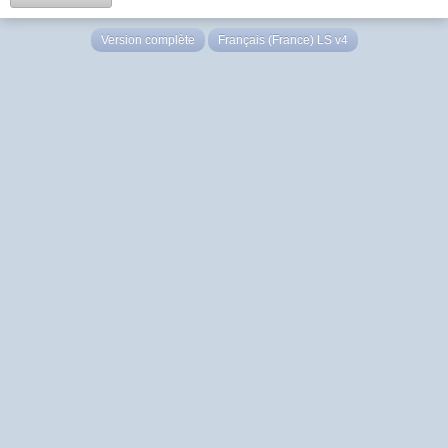
Version complète
Français (France) LS v4