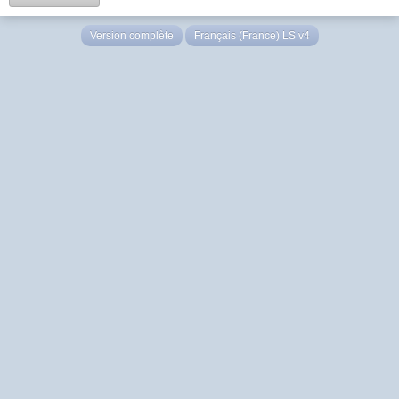
Version complète
Français (France) LS v4