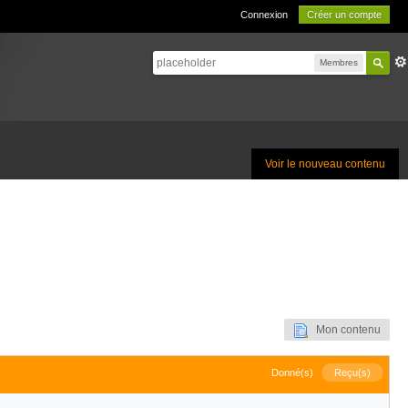
Connexion
Créer un compte
Membres
Voir le nouveau contenu
Mon contenu
Donné(s)
Reçu(s)