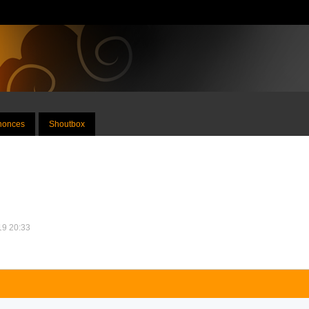
nnonces
Shoutbox
019 20:33