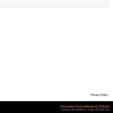
Privacy Policy
Community Forum Software by IP.Board
Licence accordée à : Logic Sunrise Ltd