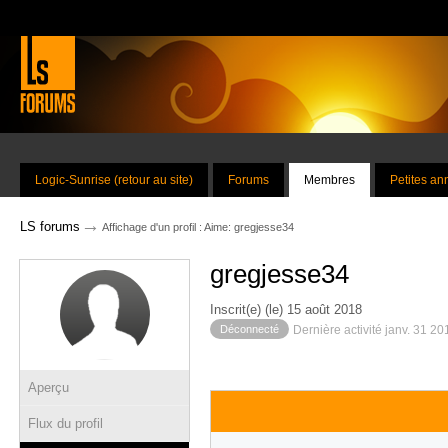
Logic-Sunrise (retour au site)
Forums
Membres
Petites a
→
LS forums
Affichage d'un profil : Aime: gregjesse34
gregjesse34
Inscrit(e) (le) 15 août 2018
Déconnecté
Dernière activité janv. 31 2
Aperçu
Flux du profil