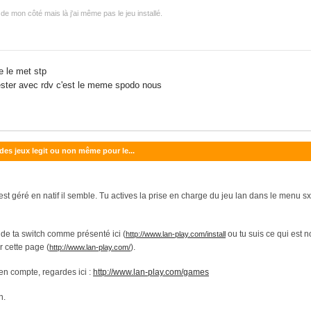
de mon côté mais là j'ai même pas le jeu installé.
je le met stp
 tester avec rdv c'est le meme spodo nous
 des jeux legit ou non même pour le...
est géré en natif il semble. Tu actives la prise en charge du jeu lan dans le menu sx
de ta switch comme présenté ici (
ou tu suis ce qui est n
http://www.lan-play.com/install
r cette page (
).
http://www.lan-play.com/
 en compte, regardes ici :
http://www.lan-play.com/games
n.