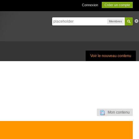
Connexion
Créer un compte
Membres
Voir le nouveau contenu
Mon contenu