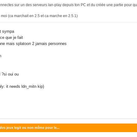
connectes sur un des serveurs lan-play depuis ton PC et du créée une partie pour qu'i
 moi (ca marchait en 2.5 et ca marche en 2.5.1)
ort sympa
ce que je fait
ionne mais splatoon 2 jamais personnes
on
d ?si oui ou
y: it needs ldn_mitn kip)
 des jeux legit ou non même pour le...