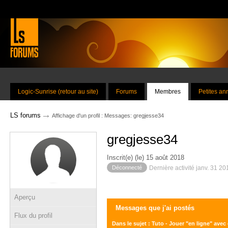
Logic-Sunrise (retour au site)
Forums
Membres
Petites a
→
LS forums
Affichage d'un profil : Messages: gregjesse34
gregjesse34
Inscrit(e) (le) 15 août 2018
Déconnecté
Dernière activité janv. 31 2
Aperçu
Messages que j'ai postés
Flux du profil
Dans le sujet : Tuto - Jouer "en ligne" avec