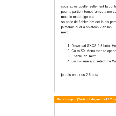
04 janvier 2019 - 03:18
sous sx os quelle reellement la conf
pour la partie internet j'arrive a me 
mais le reste pige pas
sa parle de fichier ldm ect la sis pe
jaimerait jouer a splatoon 2 en lan
merci
Download SXOS 2.5 beta.
He
Go to SX Menu then to option
Enable ldn_mitm,
Go in-game and select the Wir
je suis en sx os 2.5 beta
Dans le sujet : [Switch] Ldn_mitm v1.1.2 es
04 janvier 2019 - 02:58