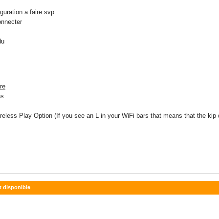
iguration a faire svp
connecter
rdu
re
s.
eless Play Option (If you see an L in your WiFi bars that means that the kip 
t disponible