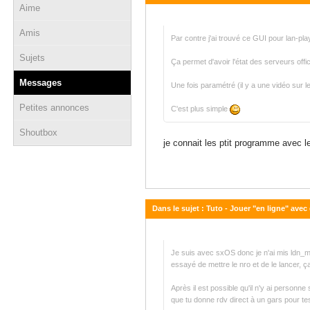
Aime
04 janvier 2019 - 20:29
Amis
Par contre j'ai trouvé ce GUI pour lan-
Sujets
Ça permet d'avoir l'état des serveurs offic
Messages
Une fois paramétré (il y a une vidéo sur le 
Petites annonces
C'est plus simple
Shoutbox
je connait les ptit programme avec l
Dans le sujet : Tuto - Jouer "en ligne" avec
04 janvier 2019 - 20:26
Je suis avec sxOS donc je n'ai mis ldn_mit
essayé de mettre le nro et de le lancer, 
Après il est possible qu'il n'y ai personne
que tu donne rdv direct à un gars pour tes