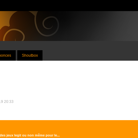
nnonces
Shoutbox
019 20:33
 des jeux legit ou non même pour le...