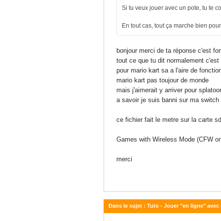
Si tu veux jouer avec un pote, tu te 
En tout cas, tout ça marche bien pour
bonjour merci de ta réponse c'est f
tout ce que tu dit normalement c'est 
pour mario kart sa a l'aire de fonct
mario kart pas toujour de monde
mais j'aimerait y arriver pour splato
a savoir je suis banni sur ma switch
ce fichier fait le metre sur la carte s
Games with Wireless Mode (CFW onl
merci
Dans le sujet : Tuto - Jouer "en ligne" avec