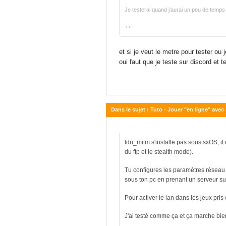
Je testerai quand j'aurai un peu de temps 
++
et si je veut le metre pour tester ou 
oui faut que je teste sur discord et
Dans le sujet : Tuto - Jouer "en ligne" avec
04 janvier 2019 - 12:11
ldn_mitm s'installe pas sous sxOS, il 
du ftp et le stealth mode).
Tu configures les paramètres réseau 
sous ton pc en prenant un serveur su
Pour activer le lan dans les jeux pris
J'ai testé comme ça et ça marche bie