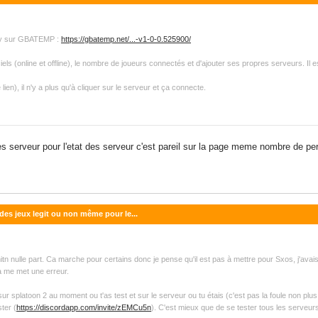
play sur GBATEMP :
https://gbatemp.net/...-v1-0-0.525900/
iels (online et offline), le nombre de joueurs connectés et d'ajouter ses propres serveurs. Il 
lien), il n'y a plus qu'à cliquer sur le serveur et ça connecte.
es serveur pour l'etat des serveur c'est pareil sur la page meme nombre de pe
 des jeux legit ou non même pour le...
n nulle part. Ca marche pour certains donc je pense qu'il est pas à mettre pour Sxos, j'avais l
ça me met une erreur.
 sur splatoon 2 au moment ou t'as test et sur le serveur ou tu étais (c'est pas la foule non plus
ter (
https://discordapp.com/invite/zEMCu5n
). C'est mieux que de se tester tous les serveur