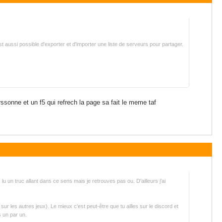
est aussi possible d'exporter et d'importer une liste de serveurs pour partager.
rssonne et un f5 qui refrech la page sa fait le meme taf
u un truc allant dans ce sens mais je retrouves pas ou. D'ailleurs j'ai
 sur les autres jeux). Le mieux c'est peut-être que tu ailles sur le discord et
s un par un.