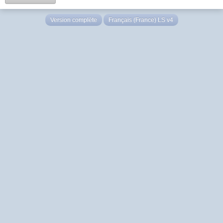
Version complète
Français (France) LS v4