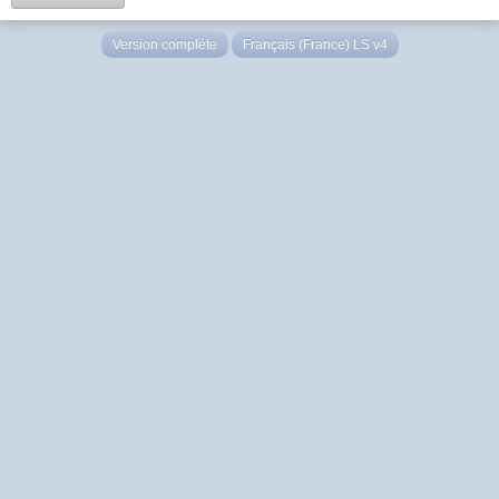
Version complète
Français (France) LS v4