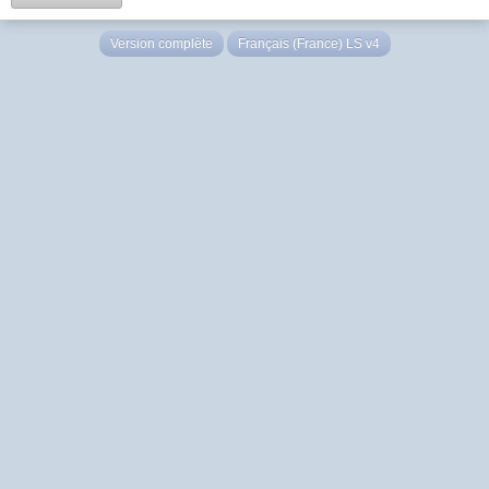
Version complète
Français (France) LS v4