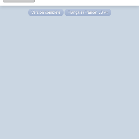
Version complète
Français (France) LS v4