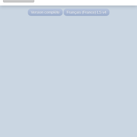
Version complète
Français (France) LS v4