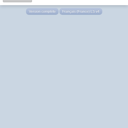
Version complète
Français (France) LS v4