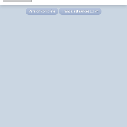
Version complète
Français (France) LS v4