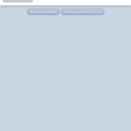
Version complète
Français (France) LS v4