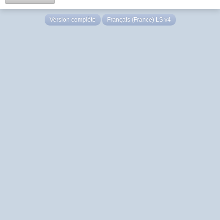
Version complète
Français (France) LS v4