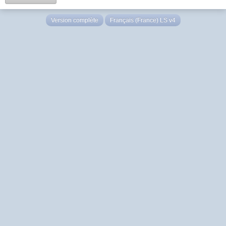
Version complète
Français (France) LS v4