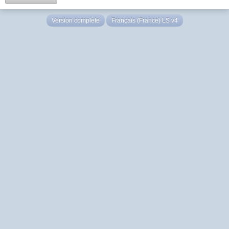
Version complète
Français (France) LS v4