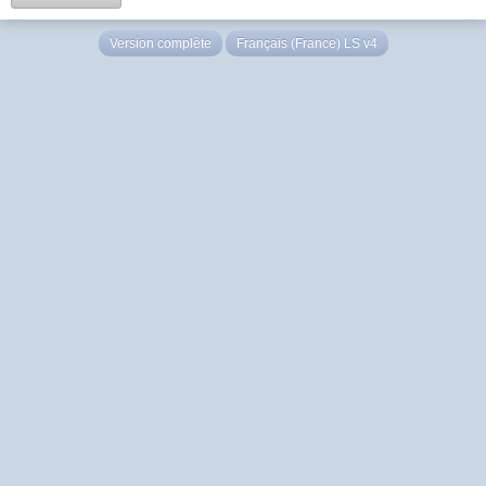
Version complète
Français (France) LS v4