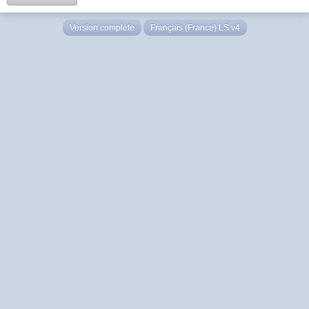
Version complète
Français (France) LS v4