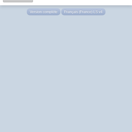
Version complète
Français (France) LS v4