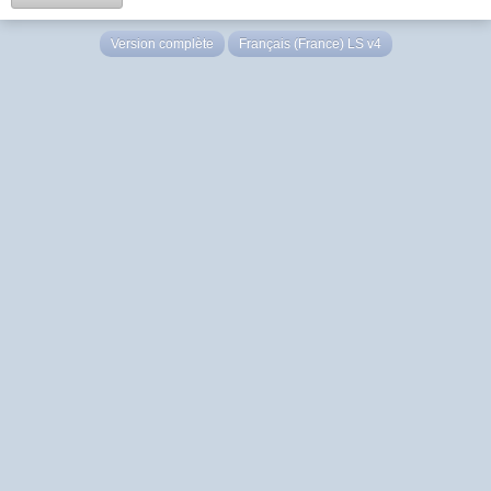
Version complète
Français (France) LS v4