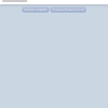
Version complète
Français (France) LS v4