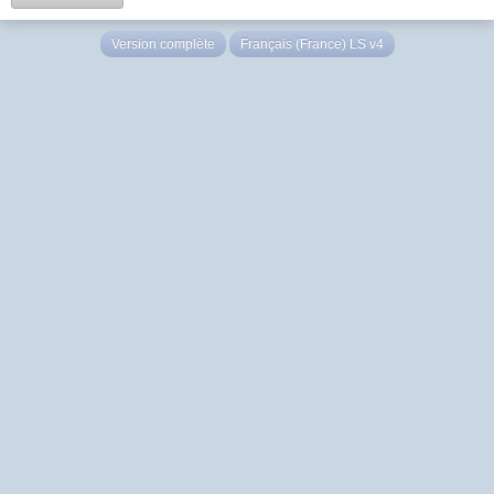
Version complète
Français (France) LS v4