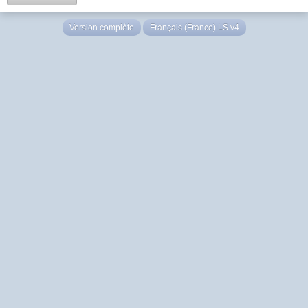
Version complète
Français (France) LS v4