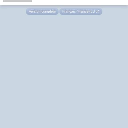
Version complète
Français (France) LS v4